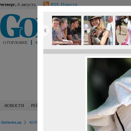
четверг,
6 августа
RSS: Новости
пред.
НОВОСТИ
РЕЙТИНГИ
БЛОГИ
СПЕЦИАЛИСТЫ
ПЕРС
Gorlovka.ua
ФОТОРЕПОРТАЖИ
Досуг