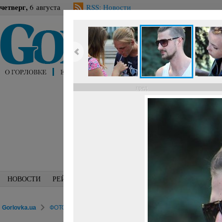
четверг,
6 августа
RSS: Новости
пред.
НОВОСТИ
РЕЙТИНГИ
БЛОГИ
СПЕЦИАЛИСТЫ
ПЕРС
Gorlovka.ua
ФОТОРЕПОРТАЖИ
Досуг