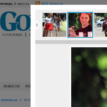
четверг,
6 августа
RSS: Новости
пред.
НОВОСТИ
РЕЙТИНГИ
БЛОГИ
СПЕЦИАЛИСТЫ
ПЕРС
Gorlovka.ua
ФОТОРЕПОРТАЖИ
Досуг