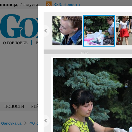
пятница,
7 августа
RSS: Новости
пред.
НОВОСТИ
РЕЙТИНГИ
БЛОГИ
СПЕЦИАЛИСТЫ
ПЕРС
Gorlovka.ua
ФОТОРЕПОРТАЖИ
Досуг