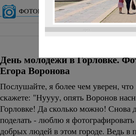
ФОТОГАЛЕРЕЯ
пред.
25 и
День молодежи в Горловке. Ф
Егора Воронова
Послушайте, я более чем уверен, что 
скажете: "Нуууу, опять Воронов нас
Горловке! Да сколько можно! Снова д
поделать - люблю я фотографироват
добрых людей в этом городе. Ведь в