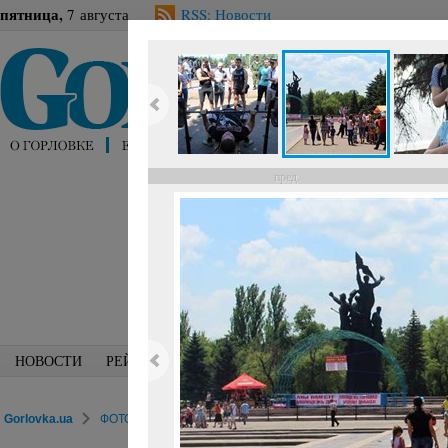
пятница,
7 августа
RSS: Новости
пред.
НОВОСТИ
РЕЙТИНГИ
БЛОГИ
СПЕЦИАЛИСТЫ
ПЕРС
Gorlovka.ua
ФОТОРЕПОРТАЖИ
Досуг