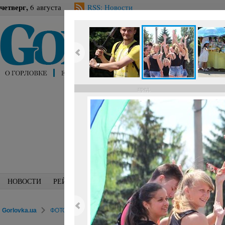
четверг,
6 августа
RSS: Новости
пред.
НОВОСТИ
РЕЙТИНГИ
БЛОГИ
СПЕЦИАЛИСТЫ
ПЕРС
Gorlovka.ua
ФОТОРЕПОРТАЖИ
Досуг