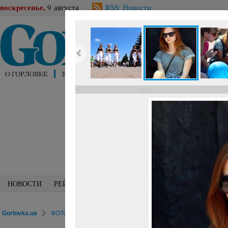
воскресенье,
9 августа
RSS: Новости
пред.
НОВОСТИ
РЕЙТИНГИ
БЛОГИ
СПЕЦИАЛИСТЫ
ПЕРС
Gorlovka.ua
ФОТОРЕПОРТАЖИ
Досуг