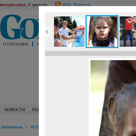
воскресенье,
9 августа
RSS: Новости
пред.
НОВОСТИ
РЕЙТИНГИ
БЛОГИ
СПЕЦИАЛИСТЫ
ПЕРС
Gorlovka.ua
ФОТОРЕПОРТАЖИ
Досуг