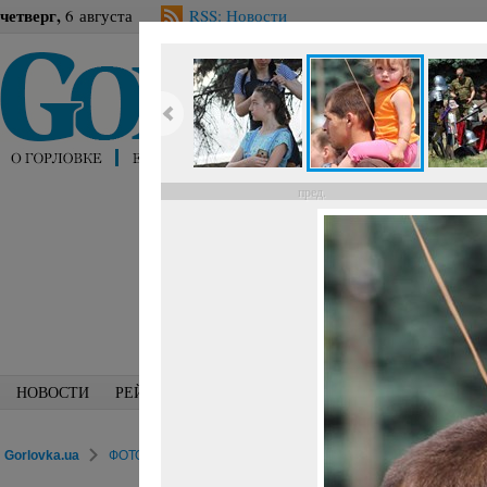
четверг,
6 августа
RSS: Новости
пред.
НОВОСТИ
РЕЙТИНГИ
БЛОГИ
СПЕЦИАЛИСТЫ
ПЕРС
Gorlovka.ua
ФОТОРЕПОРТАЖИ
Досуг