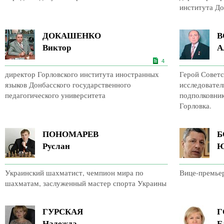
института Д
ДОКАШЕНКО
В
Виктор
А
4
директор Горловского института иностранных
Герой Советс
языков Донбасского государственного
исследовател
педагогического университета
подполковник
Горловка.
ПОНОМАРЕВ
Б
Руслан
Ю
Украинский шахматист, чемпион мира по
Вице-премье
шахматам, заслуженный мастер спорта Украины
ГУРСКАЯ
Г
Надежда
Е