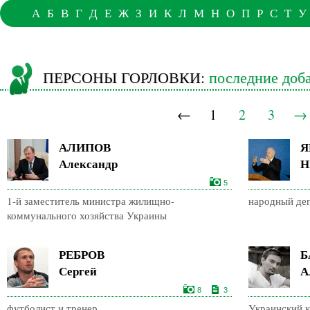
А
Б
В
Г
Д
Е
Ж
З
И
К
Л
М
Н
О
П
Р
С
Т
У
ПЕРСОНЫ ГОРЛОВКИ:
последние доб
←
1
2
3
→
АЛИПОВ
Я
Александр
Н
5
1-й заместитель министра жилищно-
народный деп
коммунального хозяйства Украины
РЕБРОВ
Б
Сергей
А
8
3
футболист и тренер
Украинский к