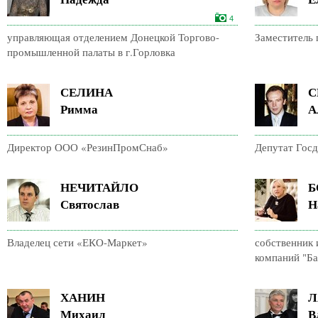
4
управляющая отделением Донецкой Торгово-
Заместитель 
промышленной палаты в г.Горловка
СЕЛИНА
С
Римма
А
Директор ООО «РезинПромСнаб»
Депутат Гос
НЕЧИТАЙЛО
Б
Святослав
Н
Владелец сети «ЕКО-Маркет»
собственник
компаний "Ба
ХАНИН
Л
Михаил
В