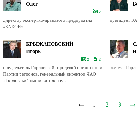
Олег
Б
2
директор экспертно-правового предприятия
президент ЗА
«ЗАКОН»
КРЫЖАНОВСКИЙ
С
Игорь
И
2
2
председатель Горловской городской организации
экс-мэр Горл
Партии регионов, генеральный директор ЧАО
«Горловский машиностроитель»
←
1
2
3
→