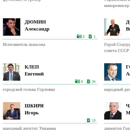
кинорежисер
ДЮМИН
Д
Александр
В
8
1
Исполнитель шансона
Герой Соцтру
совета СССР
КЛЕП
Г
Евгений
А
8
34
городской голова Горловки
народный де
ШКИРЯ
Ч
Игорь
М
13
народный депутат Украины
директор Го