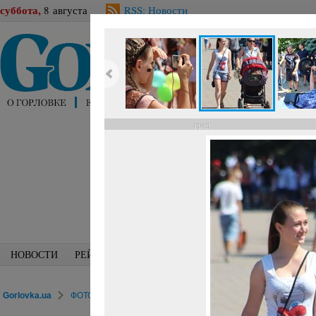
суббота,
8 августа
RSS: Новости
пред.
НОВОСТИ
РЕЙТИНГИ
БЛОГИ
СПЕЦИАЛИСТЫ
ПЕРС
Gorlovka.ua
ФОТОРЕПОРТАЖИ
Досуг