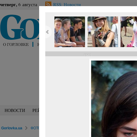
четверг,
6 августа
RSS: Новости
пред.
НОВОСТИ
РЕЙТИНГИ
БЛОГИ
СПЕЦИАЛИСТЫ
ПЕРС
Gorlovka.ua
ФОТОРЕПОРТАЖИ
Досуг