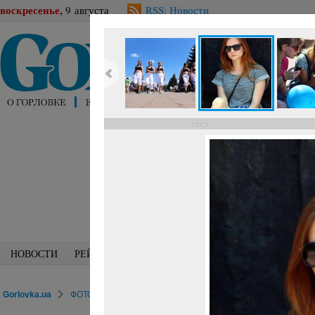
воскресенье,
9 августа
RSS: Новости
пред.
НОВОСТИ
РЕЙТИНГИ
БЛОГИ
СПЕЦИАЛИСТЫ
ПЕРС
Gorlovka.ua
ФОТОРЕПОРТАЖИ
Досуг