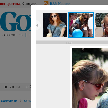
воскресенье,
9 августа
RSS: Новости
пред.
НОВОСТИ
РЕЙТИНГИ
БЛОГИ
СПЕЦИАЛИСТЫ
ПЕРС
Gorlovka.ua
ФОТОРЕПОРТАЖИ
Досуг