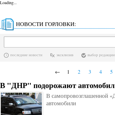
Loading...
НОВОСТИ ГОРЛОВКИ:
последние новости
эксклюзив
выбор редакции
←
1
2
3
4
5
В "ДНР" подорожают автомобил
В самопровозглашенной 
автомобили