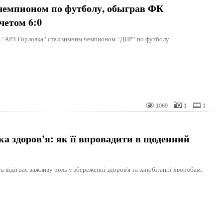
чемпионом по футболу, обыграв ФК
четом 6:0
 “АРЗ Горловка” стал зимним чемпионом “ДНР” по футболу.
1069
1
1
ка здоров'я: як її впровадити в щоденний
ь відіграє важливу роль у збереженні здоров'я та запобіганні хворобам.