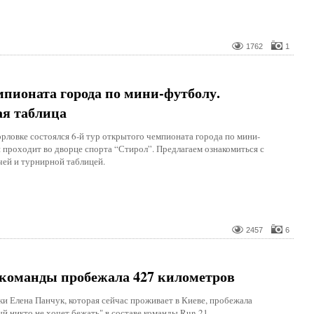
1762
1
мпионата города по мини-футболу.
ая таблица
рловке состоялся 6-й тур открытого чемпионата города по мини-
 проходит во дворце спорта “Стирол”. Предлагаем ознакомиться с
чей и турнирной таблицей.
2457
6
 команды пробежала 427 километров
и Елена Панчук, которая сейчас проживает в Киеве, пробежала
й никто не хочет бежать" в составе команды Run 21.