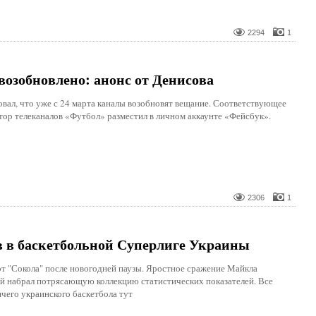
2294
1
возобновлено: анонс от Денисова
вал, что уже с 24 марта каналы возобновят вещание. Соответствующее
ор телеканалов «Футбол» разместил в личном аккаунте «Фейсбук».
2306
1
в в баскетбольной Суперлиге Украины
т "Сокола" после новогодней паузы. Яростное сражение Майкла
й набрал потрясающую коллекцию статистических показателей. Все
чего украинского баскетбола тут