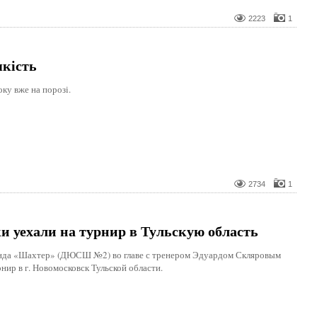
2223
1
якість
ку вже на порозі.
2734
1
 уехали на турнир в Тульскую область
нда «Шахтер» (ДЮСШ №2) во главе с тренером Эдуардом Скляровым
нир в г. Новомосковск Тульской области.