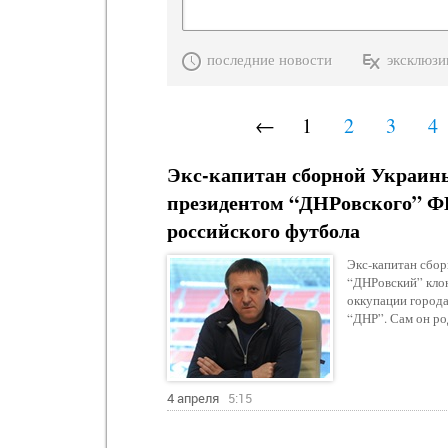
последние новости
эксклюзи
←
1
2
3
4
Экс-капитан сборной Украины
президентом “ДНРовского” ФК
российского футбола
Экс-капитан сбор
“ДНРовский” клон
оккупации города
“ДНР”. Сам он ро
4 апреля
5:15