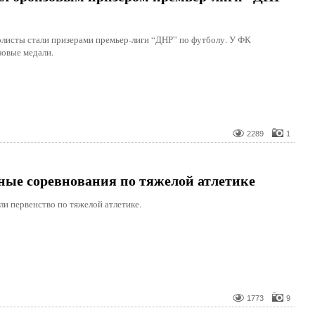
листы стали призерами премьер-лиги “ДНР” по футболу. У ФК
зовые медали.
2289
1
вные соревнования по тяжелой атлетике
ли первенство по тяжелой атлетике.
1773
9