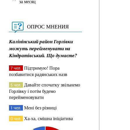
за месяц
ОПРОС МНЕНИЯ
Калінінський район Горлівки
можуть перейменувати на
Кіндратівський. Що думаєте?
Підтримую! Пора
7 чел.
позбавитися радянських назв
Давайте спочатку звільнемо
5 чел.
Горлівку і потім будемо
перейменовувати
Мені без різниці
1 чел.
Ха-ха, смішна ініціатива
0 чел.