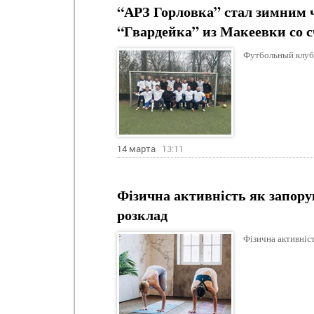
“АРЗ Горловка” стал зимним 
“Гвардейка” из Макеевки со с
Футбольный клуб
14 марта
13:11
Фізична активність як запору
розклад
Фізична активніст