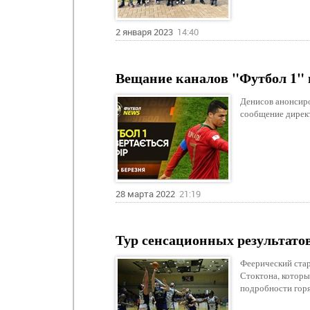
2 января 2023
14:40
Вещание каналов "Футбол 1" 
Денисов анонсиро
сообщение директ
28 марта 2022
21:19
Тур сенсационных результато
Феерический стар
Стоктона, которы
подробности горя