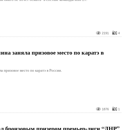
2191
4
на заняла призовое место по каратэ в
а призовое место по каратэ в России.
1876
1
ал бронзовым призером премьер-лиги “ДНР”