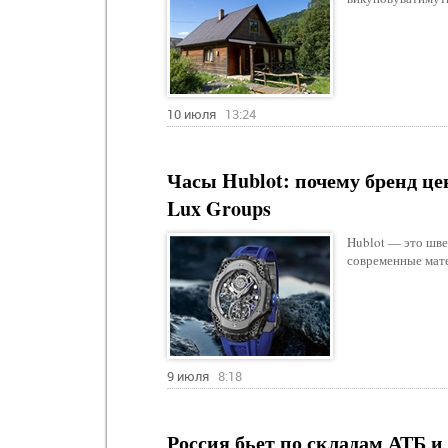
10 июля
13:24
Часы Hublot: почему бренд це
Lux Groups
Hublot — это шве
современные мате
9 июля
8:18
Россия бьет по складам АТБ и