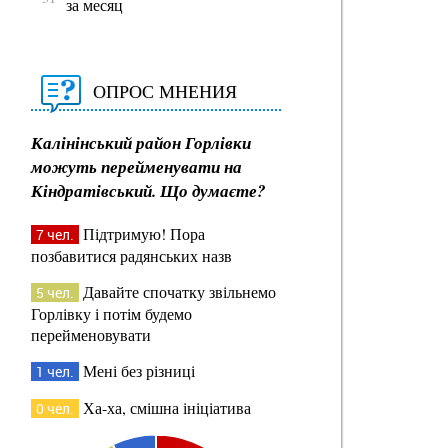
за месяц
ОПРОС МНЕНИЯ
Калінінський район Горлівки
можуть перейменувати на
Кіндратівський. Що думаєте?
Підтримую! Пора
7 чел.
позбавитися радянських назв
Давайте спочатку звільнемо
5 чел.
Горлівку і потім будемо
перейменовувати
Мені без різниці
1 чел.
Ха-ха, смішна ініціатива
0 чел.