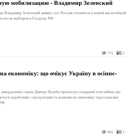
ную мобилизацию - Владимир Зеленский
ы Владимир Зеленский заявил, что Россия готовится к новой масштабной
и после выборов в Госдуму РФ.
771
1
 на економіку: що очікує Україну в осіннє-
 закордонних справ Дмитро Кулеба прогнозує складний етап війни, що
ться перебоями з продуктами та атаками на економіку через взаємні
 РФ.
851
1