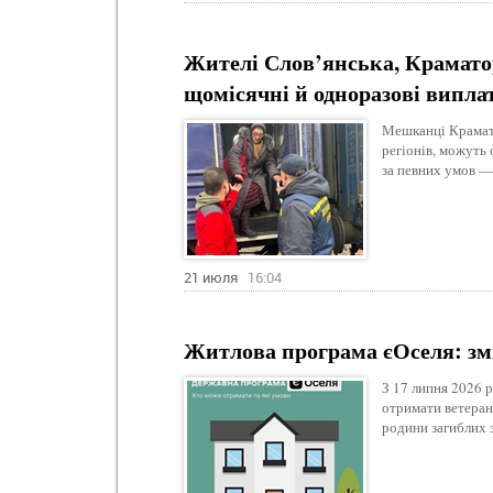
Жителі Слов’янська, Крамато
щомісячні й одноразові випла
Мешканці Крамато
регіонів, можуть
за певних умов —
21 июля
16:04
Житлова програма єОселя: змі
З 17 липня 2026 
отримати ветерани
родини загиблих з