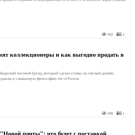
682
1
нят коллекционеры и как выгодно продать в
йцарский часовой бренд, который сделал ставку на смелый дизайн,
риалы и узнаваемую философию Art of Fusion.
698
1
 "Новой почты": что будет с поставкой