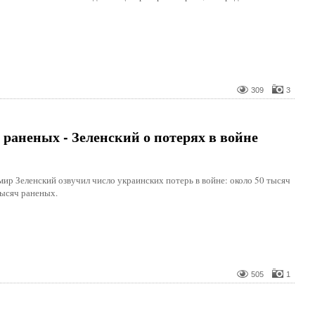
309
3
 раненых - Зеленский о потерях в войне
ир Зеленский озвучил число украинских потерь в войне: около 50 тысяч
ысяч раненых.
505
1