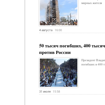
мирных жителя
4 августа
16:00
50 тысяч погибших, 400 тысяч
против России
Президент Владим
погибших и 400 т
31 июля
15:58