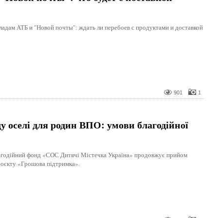
кладам АТБ и "Новой почты": ждать ли перебоев с продуктами и доставкой
901
1
у оселі для родин ВПО: умови благодійної
годійний фонд «СОС Дитячі Містечка Україна» продовжує прийом
роєкту «Грошова підтримка».