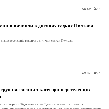
785
1
ленців виявили в дитячих садках Полтави
 для переселенців виявили в дитячих садках Полтави.
653
1
 груп населення з категорії переселенців
и
ають програму “Будиночки в селі” для переселенців: громади
 приватні будинки та передаватимуть їх ВПО у безоплатне користування.