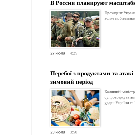
В России планируют масштаб
Президент Украин
волне мобилизаци
27 июля
14:25
Перебої з продуктами та атакі
зимовий період
Колишній міністр
супроводжуватиме
удари України та
23 июля
13:50