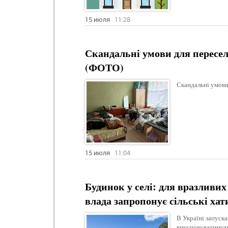
15 июля
11:28
Скандальні умови для пересе
(ФОТО)
Скандальні умови
15 июля
11:04
Будинок у селі: для вразливих
влада запропонує сільські хат
В Україні запуск
викуповуватимуть