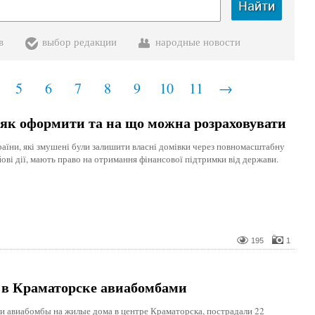
Найти
в
выбор редакции
народные новости
5
6
7
8
9
10
11
→
як оформити та на що можна розраховувати
раїни, які змушені були залишити власні домівки через повномасштабну
ові дії, мають право на отримання фінансової підтримки від держави.
195
1
 в Краматорске авиабомбами
и авиабомбы на жилые дома в центре Краматорска, пострадали 22