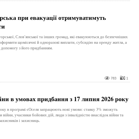
рська при евакуації отримуватимуть
ти
рської, Слов’янської та інших громад, які евакуюються до безпечніших
 оформити щомісячні й одноразові виплати, субсидію на оренду житла, а
 допомогу з його придбанням.
783
1
ни в умовах придбання з 17 липня 2026 року
року в програмі єОселя запрацюють нові умови: ставку 3% зможуть
 війни, учасники бойових дій, люди з інвалідністю внаслідок війни та
ахисників і захисниць.