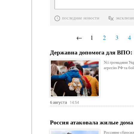
последние новости
эксклюзи
←
1
2
3
4
Державна допомога для ВПО: 
Усі громадяни Ук
агресію РФ та бой
6 августа
14:54
Россия атаковала жилые дома
Россияне сбросил