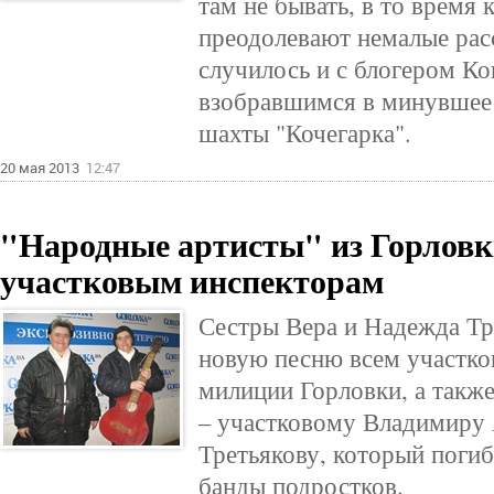
там не бывать, в то время 
преодолевают немалые расс
случилось и с блогером К
взобравшимся в минувшее 
шахты "Кочегарка".
20 мая 2013
12:47
"Народные артисты" из Горловк
участковым инспекторам
Сестры Вера и Надежда Тр
новую песню всем участк
милиции Горловки, а такж
– участковому Владимиру
Третьякову, который погиб 
банды подростков.