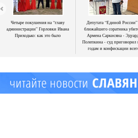
Четыре покушения на “главу
Депутата “Единой России”
администрации” Горловки Ивана
ближайшего соратника убит
Приходько: как это было
Армена Саркисяна - Эдуар
Полепкина - суд приговорил 
годам и конфискации всег
имущества