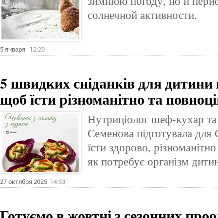
зимнюю погоду, но и пер
солнечной активности.
5 января
12:29
5 швидких сніданків для дитини 
щоб їсти різноманітно та повноц
Нутриціолог шеф-кухар та 
Семенова підготувала для С
їсти здорово, різноманітно
як потребує організм дити
27 октября 2025
14:53
Готуємо в жовтні з сезонних проод