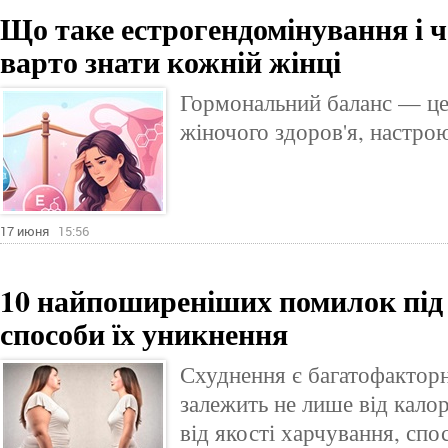
Що таке естрогендомінування і ч
варто знати кожній жінці
Гормональний баланс — це
жіночого здоров'я, настрою
17 июня
15:56
10 найпоширеніших помилок під 
способи їх уникнення
Схуднення є багатофактор
залежить не лише від калор
від якості харчування, спо