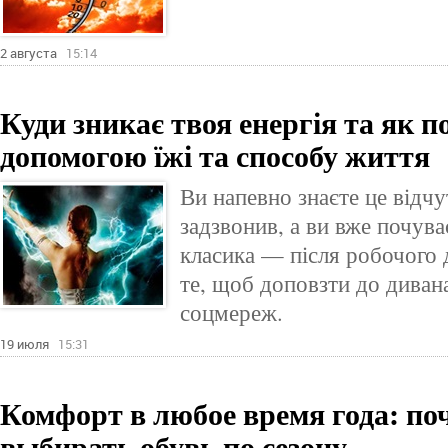
2 августа
15:14
Куди зникає твоя енергія та як по
допомогою їжі та способу життя
Ви напевно знаєте це відч
задзвонив, а ви вже почув
класика — після робочого 
те, щоб доповзти до дивана
соцмереж.
19 июля
15:31
Комфорт в любое время года: по
выбирать обувь по сезону