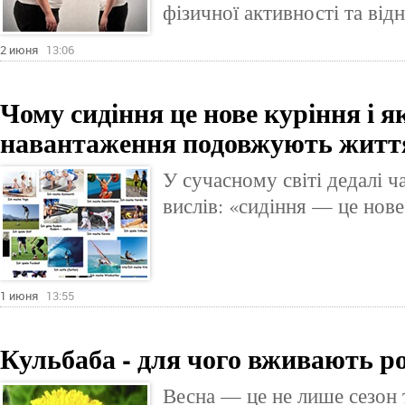
фізичної активності та від
2 июня
13:06
Чому сидіння це нове куріння і я
навантаження подовжують життя
У сучасному світі дедалі 
вислів: «сидіння — це нове
1 июня
13:55
Кульбаба - для чого вживають р
Весна — це не лише сезон т