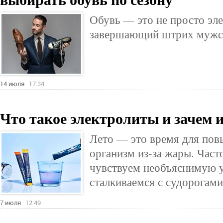
Обувь — это не просто эле
завершающий штрих мужск
14 июля
17:34
Что такое электролиты и зачем 
Лето — это время для пов
организм из-за жары. Част
чувствуем необъяснимую у
сталкиваемся с судорогам
7 июля
12:49