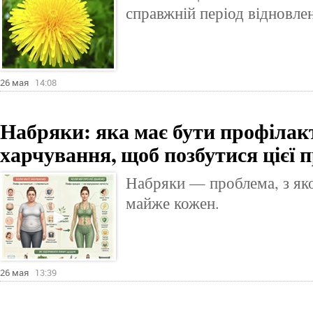
справжній період відновле
26 мая
14:08
Набряки: яка має бути профілак
харчування, щоб позбутися цієї 
Набряки — проблема, з яко
майже кожен.
26 мая
13:39