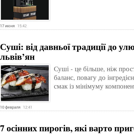
17 июня
15:42
Суші: від давньої традиції до ул
львів’ян
Суші - це більше, ніж прос
баланс, повагу до інгредіє
смак із мінімуму компонент
10 февраля
12:41
7 осінних пирогів, які варто при