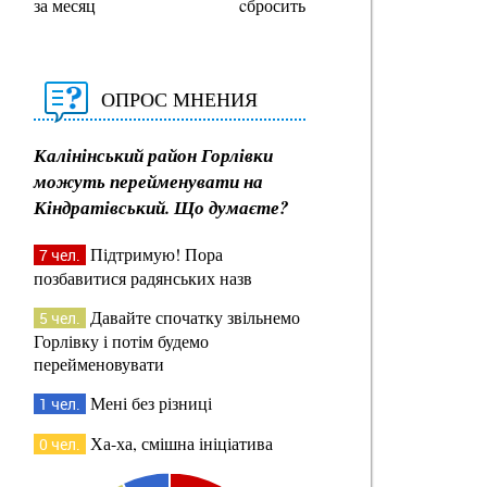
за месяц
cбросить
ОПРОС МНЕНИЯ
Калінінський район Горлівки
можуть перейменувати на
Кіндратівський. Що думаєте?
Підтримую! Пора
7 чел.
позбавитися радянських назв
Давайте спочатку звільнемо
5 чел.
Горлівку і потім будемо
перейменовувати
Мені без різниці
1 чел.
Ха-ха, смішна ініціатива
0 чел.