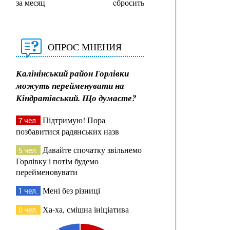
за месяц
cбросить
ОПРОС МНЕНИЯ
Калінінський район Горлівки
можуть перейменувати на
Кіндратівський. Що думаєте?
Підтримую! Пора
7 чел.
позбавитися радянських назв
Давайте спочатку звільнемо
5 чел.
Горлівку і потім будемо
перейменовувати
Мені без різниці
1 чел.
Ха-ха, смішна ініціатива
0 чел.