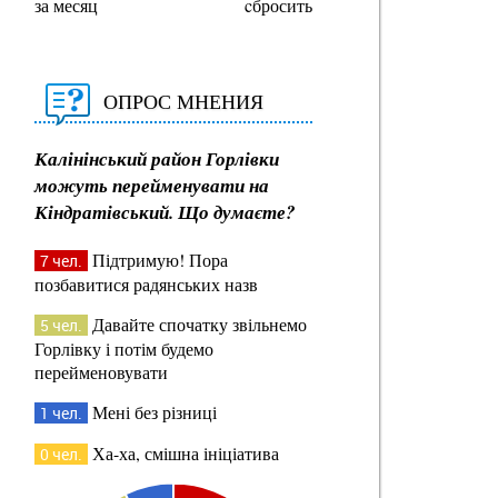
за месяц
cбросить
ОПРОС МНЕНИЯ
Калінінський район Горлівки
можуть перейменувати на
Кіндратівський. Що думаєте?
Підтримую! Пора
7 чел.
позбавитися радянських назв
Давайте спочатку звільнемо
5 чел.
Горлівку і потім будемо
перейменовувати
Мені без різниці
1 чел.
Ха-ха, смішна ініціатива
0 чел.