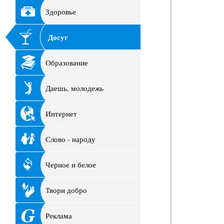
Здоровье
Досуг
Образование
Даешь, молодежь
Интернет
Слово - народу
Черное и белое
Твори добро
Реклама