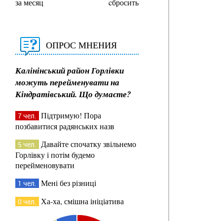
за месяц
cбросить
ОПРОС МНЕНИЯ
Калінінський район Горлівки
можуть перейменувати на
Кіндратівський. Що думаєте?
Підтримую! Пора
7 чел.
позбавитися радянських назв
Давайте спочатку звільнемо
5 чел.
Горлівку і потім будемо
перейменовувати
Мені без різниці
1 чел.
Ха-ха, смішна ініціатива
0 чел.