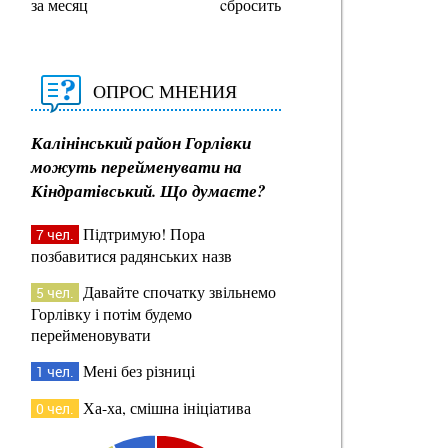
за месяц
cбросить
ОПРОС МНЕНИЯ
Калінінський район Горлівки
можуть перейменувати на
Кіндратівський. Що думаєте?
Підтримую! Пора
7 чел.
позбавитися радянських назв
Давайте спочатку звільнемо
5 чел.
Горлівку і потім будемо
перейменовувати
Мені без різниці
1 чел.
Ха-ха, смішна ініціатива
0 чел.