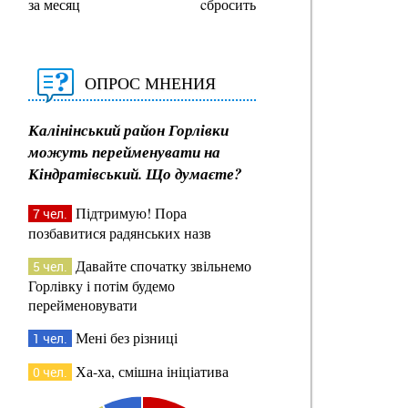
за месяц
cбросить
ОПРОС МНЕНИЯ
Калінінський район Горлівки
можуть перейменувати на
Кіндратівський. Що думаєте?
Підтримую! Пора
7 чел.
позбавитися радянських назв
Давайте спочатку звільнемо
5 чел.
Горлівку і потім будемо
перейменовувати
Мені без різниці
1 чел.
Ха-ха, смішна ініціатива
0 чел.