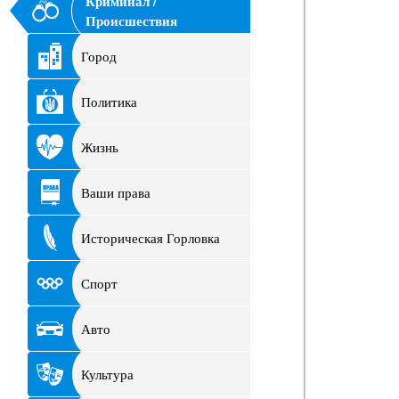
Криминал /
Происшествия
Город
Политика
Жизнь
Ваши права
Историческая Горловка
Спорт
Авто
Культура