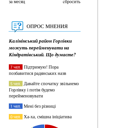
за месяц
cбросить
ОПРОС МНЕНИЯ
Калінінський район Горлівки
можуть перейменувати на
Кіндратівський. Що думаєте?
Підтримую! Пора
7 чел.
позбавитися радянських назв
Давайте спочатку звільнемо
5 чел.
Горлівку і потім будемо
перейменовувати
Мені без різниці
1 чел.
Ха-ха, смішна ініціатива
0 чел.