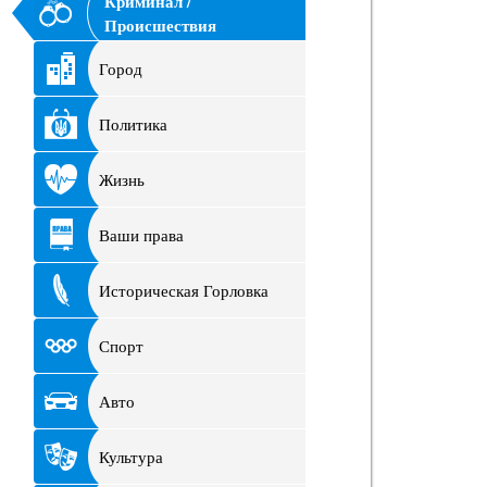
Криминал /
Происшествия
Город
Политика
Жизнь
Ваши права
Историческая Горловка
Спорт
Авто
Культура