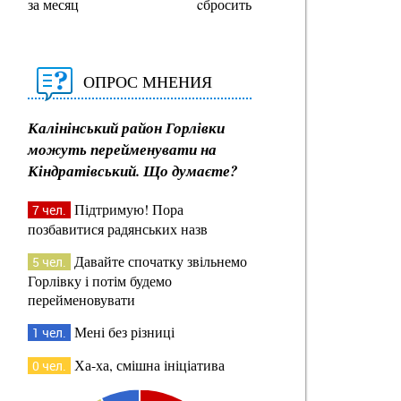
за месяц
cбросить
ОПРОС МНЕНИЯ
Калінінський район Горлівки
можуть перейменувати на
Кіндратівський. Що думаєте?
Підтримую! Пора
7 чел.
позбавитися радянських назв
Давайте спочатку звільнемо
5 чел.
Горлівку і потім будемо
перейменовувати
Мені без різниці
1 чел.
Ха-ха, смішна ініціатива
0 чел.