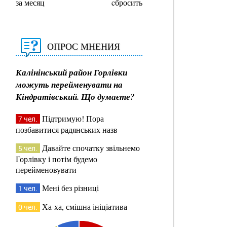
за месяц
cбросить
ОПРОС МНЕНИЯ
Калінінський район Горлівки
можуть перейменувати на
Кіндратівський. Що думаєте?
Підтримую! Пора
7 чел.
позбавитися радянських назв
Давайте спочатку звільнемо
5 чел.
Горлівку і потім будемо
перейменовувати
Мені без різниці
1 чел.
Ха-ха, смішна ініціатива
0 чел.