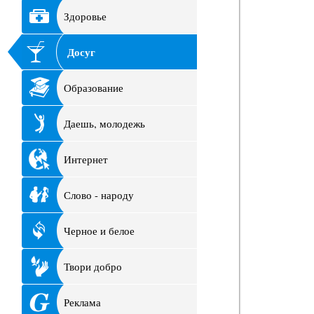
Здоровье
Досуг
Образование
Даешь, молодежь
Интернет
Слово - народу
Черное и белое
Твори добро
Реклама