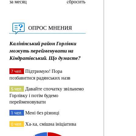
за месяц
cбросить
ОПРОС МНЕНИЯ
Калінінський район Горлівки
можуть перейменувати на
Кіндратівський. Що думаєте?
Підтримую! Пора
7 чел.
позбавитися радянських назв
Давайте спочатку звільнемо
5 чел.
Горлівку і потім будемо
перейменовувати
Мені без різниці
1 чел.
Ха-ха, смішна ініціатива
0 чел.