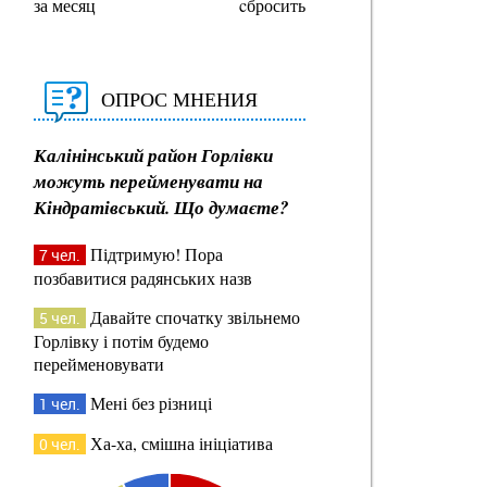
за месяц
cбросить
ОПРОС МНЕНИЯ
Калінінський район Горлівки
можуть перейменувати на
Кіндратівський. Що думаєте?
Підтримую! Пора
7 чел.
позбавитися радянських назв
Давайте спочатку звільнемо
5 чел.
Горлівку і потім будемо
перейменовувати
Мені без різниці
1 чел.
Ха-ха, смішна ініціатива
0 чел.