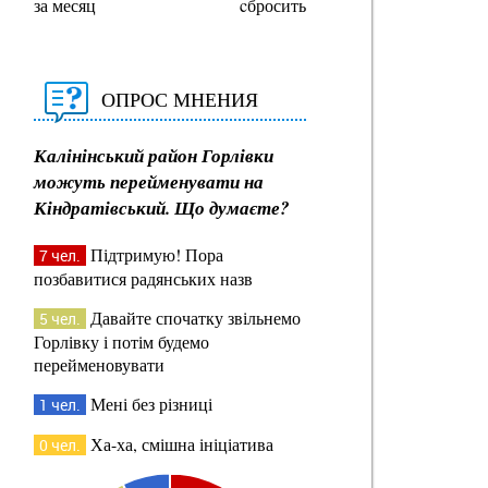
за месяц
cбросить
ОПРОС МНЕНИЯ
Калінінський район Горлівки
можуть перейменувати на
Кіндратівський. Що думаєте?
Підтримую! Пора
7 чел.
позбавитися радянських назв
Давайте спочатку звільнемо
5 чел.
Горлівку і потім будемо
перейменовувати
Мені без різниці
1 чел.
Ха-ха, смішна ініціатива
0 чел.