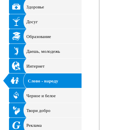
Здоровье
Досуг
Образование
Даешь, молодежь
Интернет
Слово - народу
Черное и белое
Твори добро
Реклама