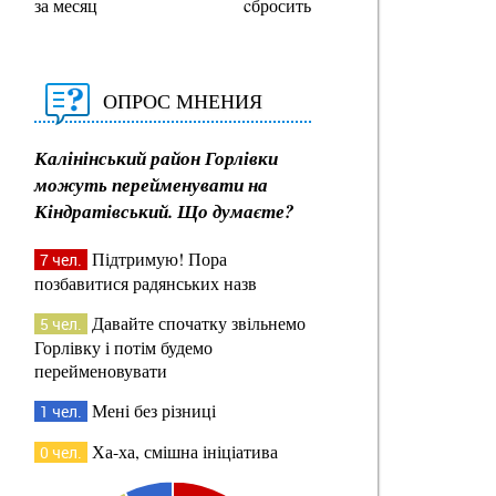
за месяц
cбросить
ОПРОС МНЕНИЯ
Калінінський район Горлівки
можуть перейменувати на
Кіндратівський. Що думаєте?
Підтримую! Пора
7 чел.
позбавитися радянських назв
Давайте спочатку звільнемо
5 чел.
Горлівку і потім будемо
перейменовувати
Мені без різниці
1 чел.
Ха-ха, смішна ініціатива
0 чел.