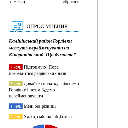
за месяц
cбросить
ОПРОС МНЕНИЯ
Калінінський район Горлівки
можуть перейменувати на
Кіндратівський. Що думаєте?
Підтримую! Пора
7 чел.
позбавитися радянських назв
Давайте спочатку звільнемо
5 чел.
Горлівку і потім будемо
перейменовувати
Мені без різниці
1 чел.
Ха-ха, смішна ініціатива
0 чел.