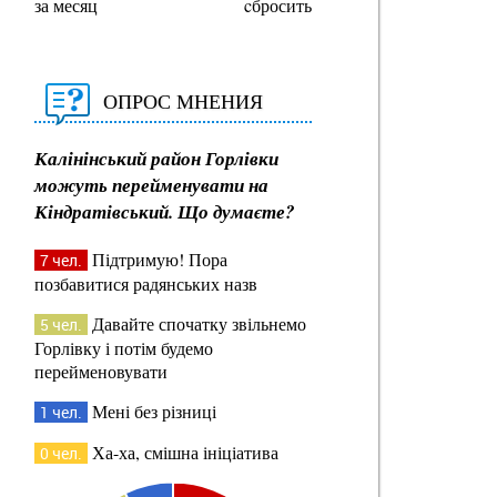
за месяц
cбросить
ОПРОС МНЕНИЯ
Калінінський район Горлівки
можуть перейменувати на
Кіндратівський. Що думаєте?
Підтримую! Пора
7 чел.
позбавитися радянських назв
Давайте спочатку звільнемо
5 чел.
Горлівку і потім будемо
перейменовувати
Мені без різниці
1 чел.
Ха-ха, смішна ініціатива
0 чел.