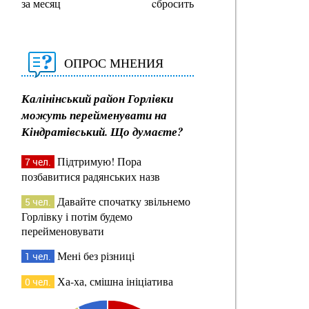
за месяц
cбросить
ОПРОС МНЕНИЯ
Калінінський район Горлівки
можуть перейменувати на
Кіндратівський. Що думаєте?
Підтримую! Пора
7 чел.
позбавитися радянських назв
Давайте спочатку звільнемо
5 чел.
Горлівку і потім будемо
перейменовувати
Мені без різниці
1 чел.
Ха-ха, смішна ініціатива
0 чел.