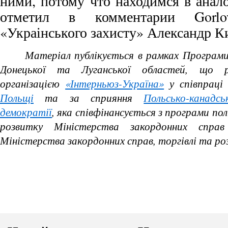
ними, потому что находимся в анал
отметил в комментарии Gorlov
«Украінського захисту» Александр К
Матеріал публікується в рамках Програми
Донецької та Луганської областей, що ре
організацією
«Інтерньюз-Україна»
у співпраці
Польщі
та за сприяння
Польсько-канадс
демократії
, яка співфінансується з програми пол
розвитку Міністерства закордонних спра
Міністерства закордонних справ, торгівлі та 