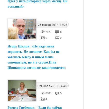
будет у него риторика через месяц. Он
всеядный»
25 марта 2014
17:25
7828
8
6
2
Игорь Шкиря: «Не надо меня
хоронить. Не спешите. Как бы не
хотелось Клепу и иным моим
оппонентам, но я в строю.И на
Шишацком жизнь не заканчивается»
29 июля 2013
14:48
8988
5
4
Римма Гребенюк: "Если бы сейчас