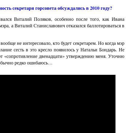
ость секретаря горсовета обсуждались в 2010 году?
вался Виталий Поляков, особенно после того, как Ивана
эра, а Виталий Станиславович отказался баллотироваться в
ообще не интересовало, кто будет секретарем. Но когда мэр
елание сесть в это кресло появилось у Натальи Бондарь. Не
вот «сопротивление двенадцати» утверждению меня. Уточню
я обычно редко ошибаюсь…