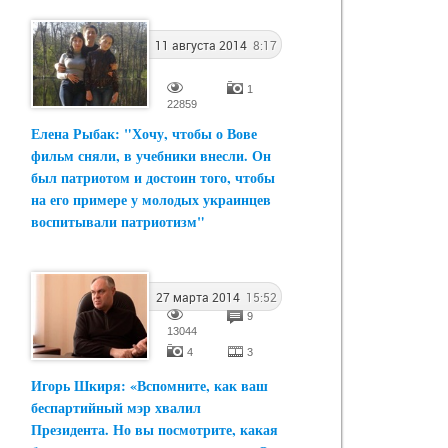
11 августа 2014
8:17
1
22859
Елена Рыбак: "Хочу, чтобы о Вове
фильм сняли, в учебники внесли. Он
был патриотом и достоин того, чтобы
на его примере у молодых украинцев
воспитывали патриотизм"
27 марта 2014
15:52
9
13044
4
3
Игорь Шкиря: «Вспомните, как ваш
беспартийный мэр хвалил
Президента. Но вы посмотрите, какая