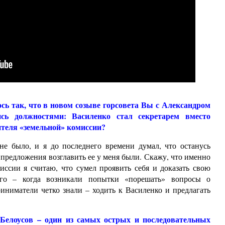
ось так, что в новом созыве горсовета Вы с Александром
сь должностями: Василенко стал секретарем вместо
дителя «земельной» комиссии?
не было, и я до последнего времени думал, что останусь
о предложения возглавить ее у меня были. Скажу, что именно
миссии я считаю, что сумел проявить себя и доказать свою
ого – когда возникали попытки «порешать» вопросы о
риниматели четко знали – ходить к Василенко и предлагать
я Белоусов – один из самых острых и последовательных