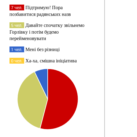
Підтримую! Пора
7 чел.
позбавитися радянських назв
Давайте спочатку звільнемо
5 чел.
Горлівку і потім будемо
перейменовувати
Мені без різниці
1 чел.
Ха-ха, смішна ініціатива
0 чел.