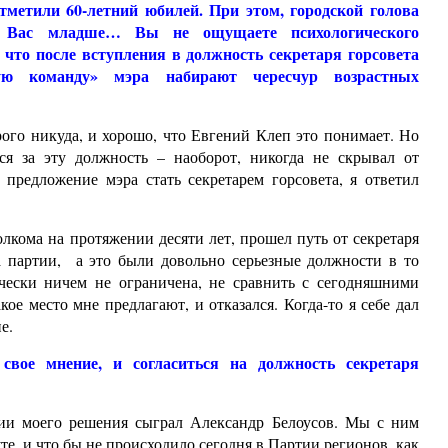
метили 60-летний юбилей. При этом, городской голова
е Вас младше… Вы не ощущаете психологического
, что после вступления в должность секретаря горсовета
дую команду» мэра набирают чересчур возрастных
орого никуда, и хорошо, что Евгений Клеп это понимает. Но
ся за эту должность – наоборот, никогда не скрывал от
 предложение мэра стать секретарем горсовета, я ответил
олкома на протяжении десяти лет, прошел путь от секретаря
а партии, а это были довольно серьезные должности в то
ически ничем не ограничена, не сравнить с сегодняшними
ое место мне предлагают, и отказался. Когда-то я себе дал
е.
свое мнение, и согласиться на должность секретаря
ии моего решения сыграл Александр Белоусов. Мы с ним
уте, и что бы не происходило сегодня в Партии регионов, как