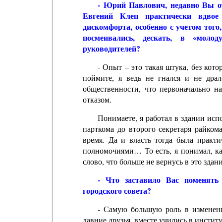
- Юрий Павлович, недавно Вы от
Евгений Клеп практически вдво
дискомфорта, особенно с учетом того
посмеивались, дескать, в «моло
руководителей?
- Опыт – это такая штука, без кот
поймите, я ведь не гнался и не драл
общественности, что первоначально на
отказом.
Понимаете, я работал в здании исп
парткома до второго секретаря райком
время. Да и власть тогда была практ
полномочиями… То есть, я понимал, как
слово, что больше не вернусь в это здани
- Что заставило Вас поменять 
городского совета?
- Самую большую роль в изменен
давние друзья, вместе учились в инстит