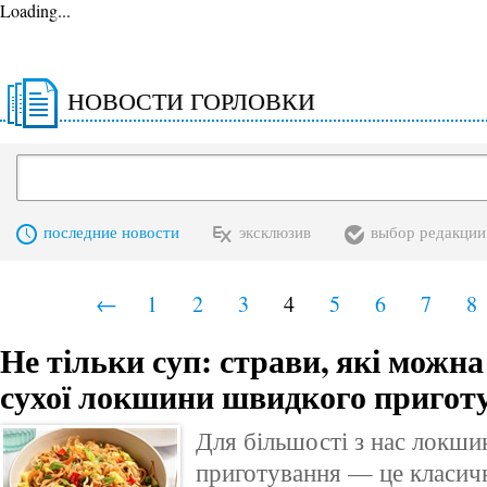
Loading...
НОВОСТИ ГОРЛОВКИ
последние новости
эксклюзив
выбор редакции
←
1
2
3
4
5
6
7
8
Не тільки суп: страви, які можна
сухої локшини швидкого пригот
Для більшості з нас локш
приготування — це класичн