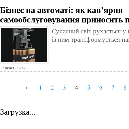
Бізнес на автоматі: як кав’ярня
самообслуговування приносить п
Сучасний світ рухається у 
із ним трансформується на
17 июня
15:42
←
1
2
3
4
5
6
7
8
Загрузка...