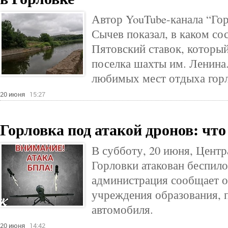
Автор YouTube-канала “Го
Сычев показал, в каком со
Пятовский ставок, которы
поселка шахты им. Ленина.
любимых мест отдыха горл
20 июня
15:27
Горловка под атакой дронов: чт
В субботу, 20 июня, Цент
Горловки атакован беспил
администрация сообщает 
учреждения образования, п
автомобиля.
20 июня
14:42