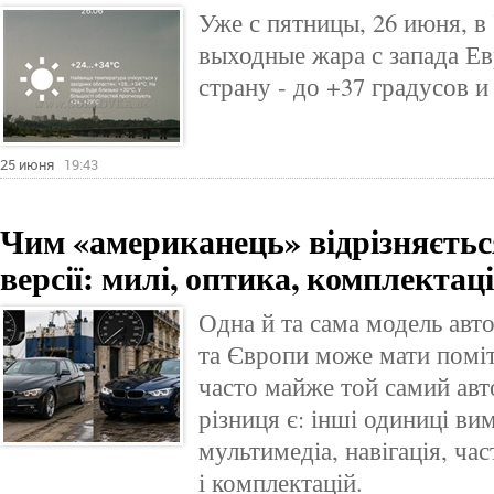
Уже с пятницы, 26 июня, в 
выходные жара с запада Е
страну - до +37 градусов и
25 июня
19:43
Чим «американець» відрізняється
версії: милі, оптика, комплектаці
Одна й та сама модель ав
та Європи може мати помітн
часто майже той самий авто
різниця є: інші одиниці вим
мультимедіа, навігація, ча
і комплектацій.