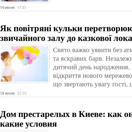
19 июня
17:31
Як повітряні кульки перетворюю
звичайного залу до казкової лока
Свято важко уявити без ат
та яскравих барв. Незалежн
дитячий день народження, 
відкриття нового мережево
що звертають увагу гості, 
18 июня
21:15
Дом престарелых в Киеве: как о
какие условия