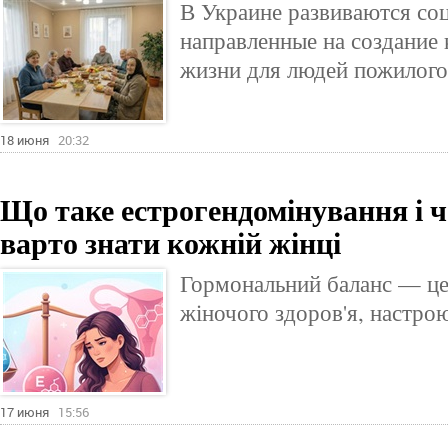
В Украине развиваются со
направленные на создание
жизни для людей пожилого 
18 июня
20:32
Що таке естрогендомінування і ч
варто знати кожній жінці
Гормональний баланс — це
жіночого здоров'я, настрою
17 июня
15:56