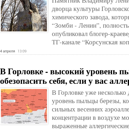
Памятник Владимиру Лени
дворца культуры Горловско
химического завода, котор
“Зомби - Ленин”, полност
опубликовал блогер-краев
ТГ-канале “Корсунская коп
4 апреля
13:09
В Горловке - высокий уровень п
обезопасить себя, если у вас алл
В Горловке уже несколько
уровень пыльцы березы, ко
сильных весенних аэроалл
концентрации в воздухе м
выраженные аллергические