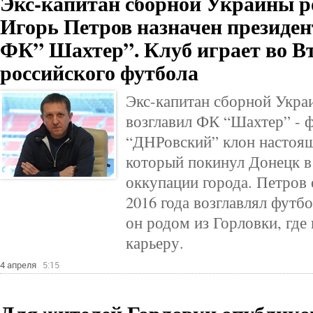
Экс-капитан сборной Украины р
Игорь Петров назначен президе
ФК” Шахтер”. Клуб играет во В
российского футбола
Экс-капитан сборной Укра
возглавил ФК “Шахтер” - 
“ДНРовский” клон настоя
который покинул Донецк в 
оккупации города. Петров 
2016 года возглавлял фут
он родом из Горловки, где
карьеру.
4 апреля
5:15