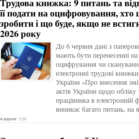
Трудова книжка: 9 питань та відп
її подати на оцифровування, хто 
зробити і що буде, якщо не встиг
2026 року
До 6 червня дані з паперо
мають бути перенесенні н
оцифрування чи сканування
електронні трудові книжк
України «Про внесення змі
актів України щодо обліку 
працівника в електронній ф
виникає багато питань, на 
4 апреля
5:50