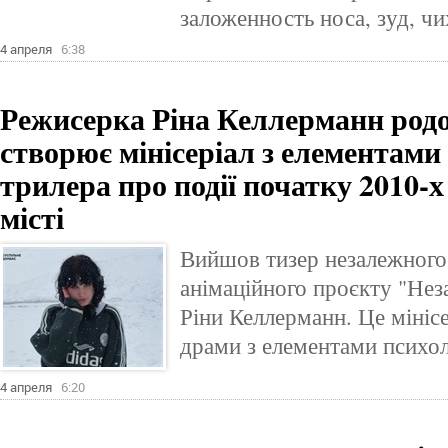
заложенность носа, зуд, чи
4 апреля
6:38
Режисерка Ріна Келлерманн родо
створює мінісеріал з елементами
трилера про події початку 2010-
місті
Вийшов тизер незалежного
анімаційного проєкту "Нез
Ріни Келлерманн. Це мінісе
драми з елементами психол
4 апреля
6:20