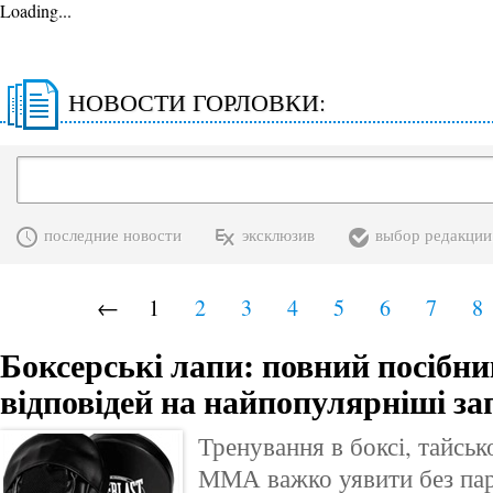
Loading...
НОВОСТИ ГОРЛОВКИ:
последние новости
эксклюзив
выбор редакции
←
1
2
3
4
5
6
7
8
Боксерські лапи: повний посібник
відповідей на найпопулярніші з
Тренування в боксі, тайськ
ММА важко уявити без пар