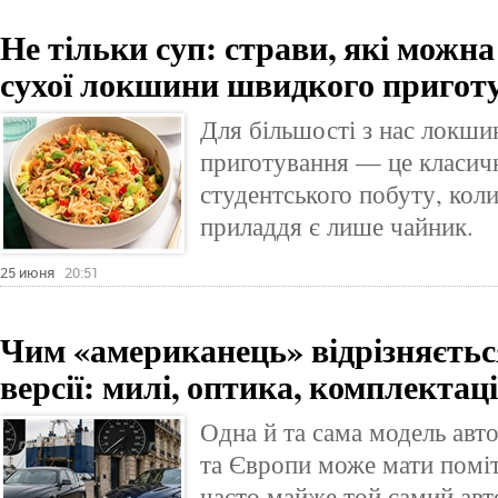
Не тільки суп: страви, які можна
сухої локшини швидкого пригот
Для більшості з нас локш
приготування — це класичн
студентського побуту, коли
приладдя є лише чайник.
25 июня
20:51
Чим «американець» відрізняється
версії: милі, оптика, комплектаці
Одна й та сама модель ав
та Європи може мати помітн
часто майже той самий авто