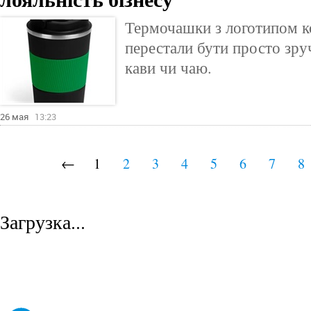
Термочашки з логотипом к
перестали бути просто зр
кави чи чаю.
26 мая
13:23
←
1
2
3
4
5
6
7
8
Загрузка...