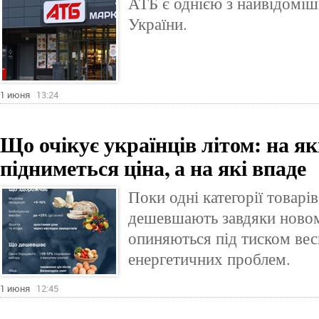
АТБ є однією з найвідомі
України.
1 июня
13:24
Що очікує українців літом: на як
підниметься ціна, а на які впаде
Поки одні категорії товарі
дешевшають завдяки новом
опиняються під тиском вес
енергетичних проблем.
1 июня
12:45