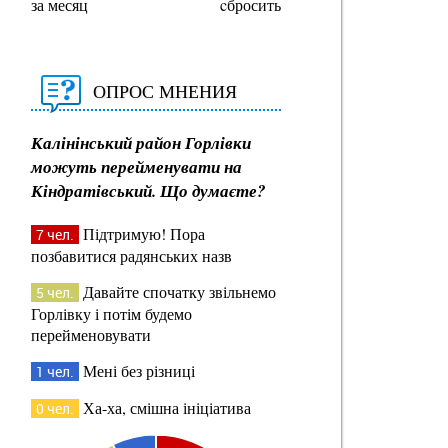
за месяц
cбросить
ОПРОС МНЕНИЯ
Калінінський район Горлівки
можуть перейменувати на
Кіндратівський. Що думаєте?
Підтримую! Пора
7 чел.
позбавитися радянських назв
Давайте спочатку звільнемо
5 чел.
Горлівку і потім будемо
перейменовувати
Мені без різниці
1 чел.
Ха-ха, смішна ініціатива
0 чел.