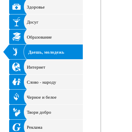
Здоровье
Досуг
Образование
Даешь, молодежь
Интернет
Слово - народу
Черное и белое
Твори добро
Реклама