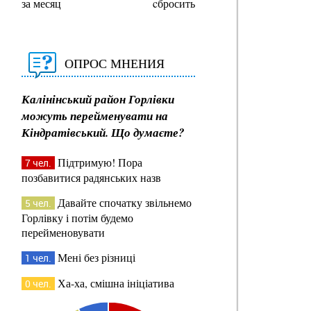
за месяц
cбросить
ОПРОС МНЕНИЯ
Калінінський район Горлівки
можуть перейменувати на
Кіндратівський. Що думаєте?
Підтримую! Пора
7 чел.
позбавитися радянських назв
Давайте спочатку звільнемо
5 чел.
Горлівку і потім будемо
перейменовувати
Мені без різниці
1 чел.
Ха-ха, смішна ініціатива
0 чел.