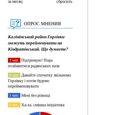
за месяц
cбросить
ОПРОС МНЕНИЯ
Калінінський район Горлівки
можуть перейменувати на
Кіндратівський. Що думаєте?
Підтримую! Пора
7 чел.
позбавитися радянських назв
Давайте спочатку звільнемо
5 чел.
Горлівку і потім будемо
перейменовувати
Мені без різниці
1 чел.
Ха-ха, смішна ініціатива
0 чел.