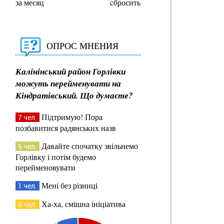
за месяц
cбросить
ОПРОС МНЕНИЯ
Калінінський район Горлівки
можуть перейменувати на
Кіндратівський. Що думаєте?
Підтримую! Пора
7 чел.
позбавитися радянських назв
Давайте спочатку звільнемо
5 чел.
Горлівку і потім будемо
перейменовувати
Мені без різниці
1 чел.
Ха-ха, смішна ініціатива
0 чел.