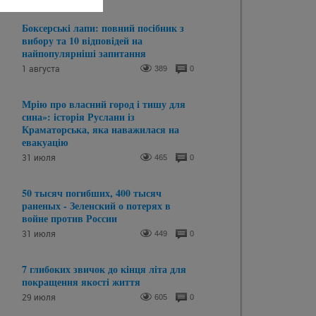
Боксерські лапи: повний посібник з
вибору та 10 відповідей на
найпопулярніші запитання
1 августа
389
0
Мрію про власний город і тишу для
сина»: історія Руслани із
Краматорська, яка наважилася на
евакуацію
31 июля
465
0
50 тысяч погибших, 400 тысяч
раненых - Зеленский о потерях в
войне против России
31 июля
449
0
7 глибоких звичок до кінця літа для
покращення якості життя
29 июля
605
0