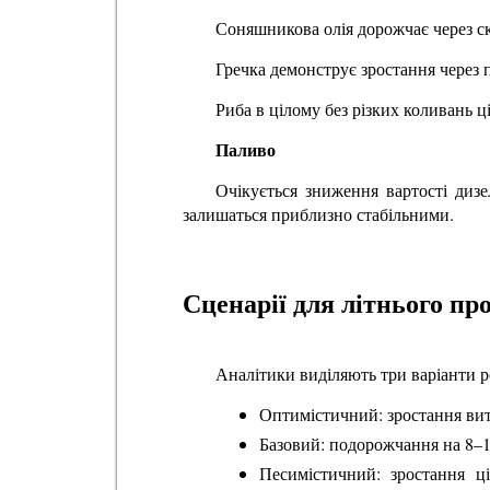
Соняшникова олія дорожчає через с
Гречка демонструє зростання через 
Риба в цілому без різких коливань ц
Паливо
Очікується зниження вартості диз
залишаться приблизно стабільними.
Сценарії для літнього п
Аналітики виділяють три варіанти р
Оптимістичний: зростання ви
Базовий: подорожчання на 8–1
Песимістичний: зростання ц