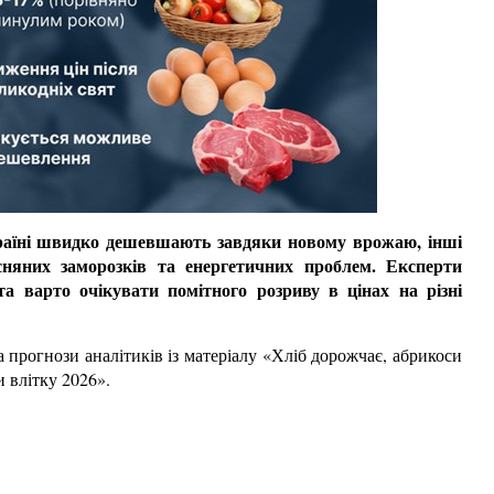
країні швидко дешевшають завдяки новому врожаю, інші
няних заморозків та енергетичних проблем. Експерти
та варто очікувати помітного розриву в цінах на різні
а прогнози аналітиків із матеріалу «Хліб дорожчає, абрикоси
и влітку 2026».