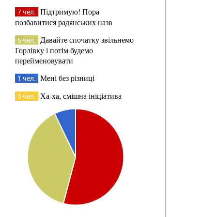
Підтримую! Пора
7 чел.
позбавитися радянських назв
Давайте спочатку звільнемо
5 чел.
Горлівку і потім будемо
перейменовувати
Мені без різниці
1 чел.
Ха-ха, смішна ініціатива
0 чел.