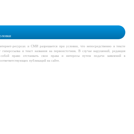
рловки
тернет-ресурсах и СМИ разрешается при условии, что непосредственно в тексте
т гиперссылка и текст названия на первоисточник. В случае нарушений, редакция
а собой право отстаивать свои права и интересы путем подачи заявлений в
соответветствующих публикаций на сайте.