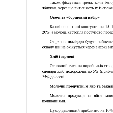
Також фіксується тренд, коли імп
яблукам, через що витісняють їх із спож
Овочі та «борщовий набір»
Базові овочі нині коштують на 15
20%, а молода картопля поступово прод
Огірки та помідори будуть найдеше
обвалу цін не очікується через високі ви
Хліб і зернові
Основний тиск на виробників створ
сценарії хліб подорожчає до 5% (прибли
25% до осені.
Молочні продукти, м’ясо та бакал
Молочна продукція та яйця зали
коливаннями.
Цукор дешевший приблизно на 10% у