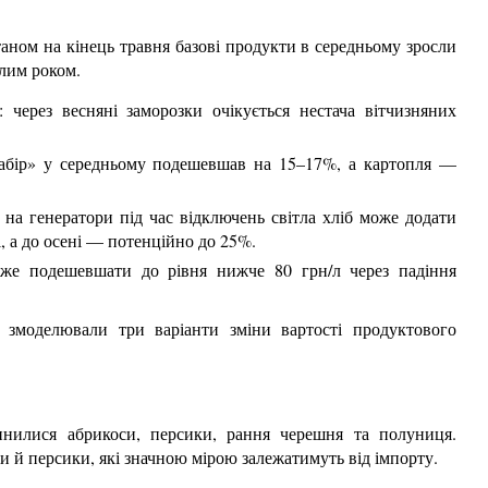
ном на кінець травня базові продукти в середньому зросли
улим роком.
: через весняні заморозки очікується нестача вітчизняних
абір» у середньому подешевшав на 15–17%, а картопля —
 на генератори під час відключень світла хліб може додати
, а до осені — потенційно до 25%.
же подешевшати до рівня нижче 80 грн/л через падіння
ки змоделювали три варіанти зміни вартості продуктового
инилися абрикоси, персики, рання черешня та полуниця.
и й персики, які значною мірою залежатимуть від імпорту.