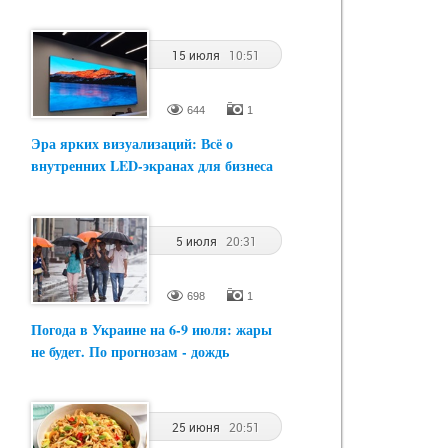
15 июля
10:51
644
1
Эра ярких визуализаций: Всё о
внутренних LED-экранах для бизнеса
5 июля
20:31
698
1
Погода в Украине на 6-9 июля: жары
не будет. По прогнозам - дождь
25 июня
20:51