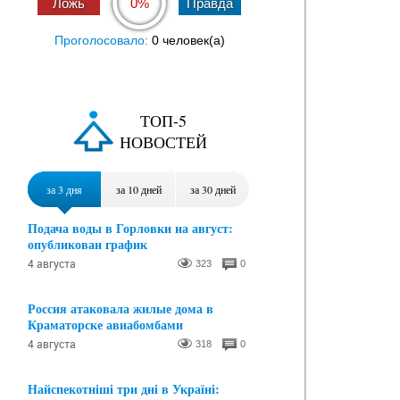
0%
Проголосовало:
0 человек(a)
ТОП-5
НОВОСТЕЙ
за 3 дня
за 10 дней
за 30 дней
Подача воды в Горловки на август:
опубликован график
4 августа
323
0
Россия атаковала жилые дома в
Краматорске авиабомбами
4 августа
318
0
Найспекотніші три дні в Україні: