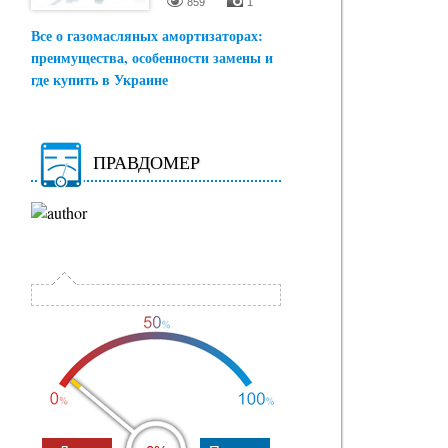
859
1
Все о газомасляных амортизаторах:
преимущества, особенности замены и
где купить в Украине
ПРАВДОМЕР