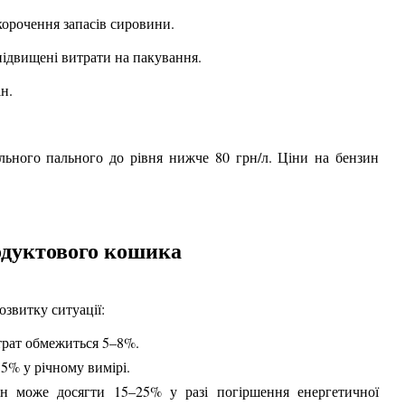
корочення запасів сировини.
підвищені витрати на пакування.
ін.
ельного пального до рівня нижче 80 грн/л. Ціни на бензин
родуктового кошика
озвитку ситуації:
трат обмежиться 5–8%.
5% у річному вимірі.
ін може досягти 15–25% у разі погіршення енергетичної