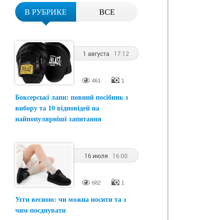
В РУБРИКЕ
ВСЕ
1 августа
17:12
461
1
Боксерські лапи: повний посібник з
вибору та 10 відповідей на
найпопулярніші запитання
16 июля
16:00
682
1
Угги весною: чи можна носити та з
чим поєднувати