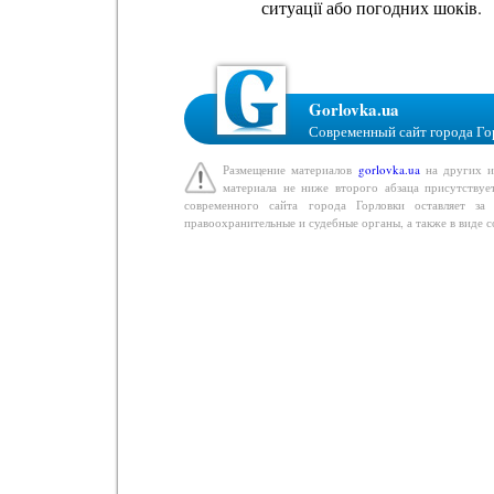
ситуації або погодних шоків.
Gorlovka.ua
Современный сайт города Го
Размещение материалов
gorlovka.ua
на других ин
материала не ниже второго абзаца присутствуе
современного сайта города Горловки оставляет з
правоохранительные и судебные органы, а также в виде 