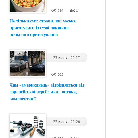
894
1
Не тільки суп: страви, які можна
приготувати із сухої локшини
швидкого приготування
23 июня
21:17
902
Чим «американець» відрізняється від
європейської версії: милі, оптика,
комплектації
22 июня
21:28