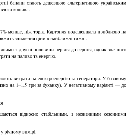
ортні банани стають дешевшою альтернативою українським
ивчого кошика.
–17% менше, ніж торік. Картопля подешевшала приблизно на
овжить зниження ціни в найближчі тижні.
вшими з другої половини червня до серпня, однак значного
трати на паливо та енергію.
юють витрати на електроенергію та генератори. У базовому
зно на 1–1,5 грн за буханку). У негативному варіанті — до
ія
шаються відносно стабільними, з незначними сезонними
 річному вимірі.