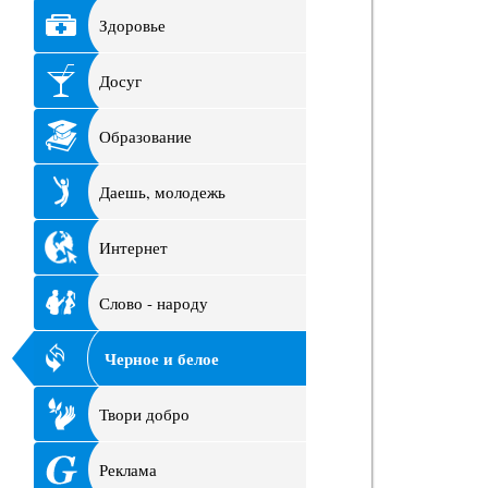
Здоровье
Досуг
Образование
Даешь, молодежь
Интернет
Слово - народу
Черное и белое
Твори добро
Реклама