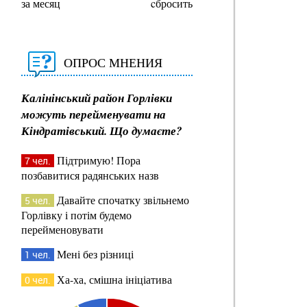
за месяц
cбросить
ОПРОС МНЕНИЯ
Калінінський район Горлівки
можуть перейменувати на
Кіндратівський. Що думаєте?
Підтримую! Пора
7 чел.
позбавитися радянських назв
Давайте спочатку звільнемо
5 чел.
Горлівку і потім будемо
перейменовувати
Мені без різниці
1 чел.
Ха-ха, смішна ініціатива
0 чел.