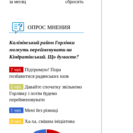
за месяц
cбросить
ОПРОС МНЕНИЯ
Калінінський район Горлівки
можуть перейменувати на
Кіндратівський. Що думаєте?
Підтримую! Пора
7 чел.
позбавитися радянських назв
Давайте спочатку звільнемо
5 чел.
Горлівку і потім будемо
перейменовувати
Мені без різниці
1 чел.
Ха-ха, смішна ініціатива
0 чел.