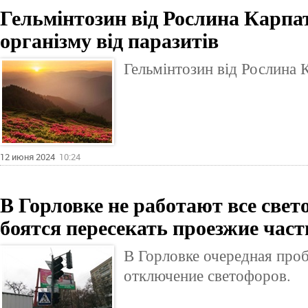
Гельмінтозин від Рослина Карпат
організму від паразитів
Гельмінтозин від Рослина 
12 июня 2024
10:24
В Горловке не работают все све
боятся пересекать проезжие част
В Горловке очередная проб
отключение светофоров.